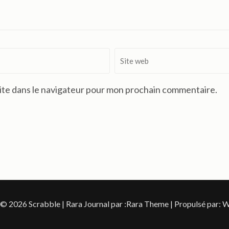
Site
web
ite dans le navigateur pour mon prochain commentaire.
 © 2026
Scrabble
| Rara Journal par :
Rara Theme
| Propulsé par:
W