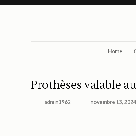
Aller
au
contenu
(Pressez
Entrée)
Home
Prothèses valable au
admin1962
novembre 13, 202