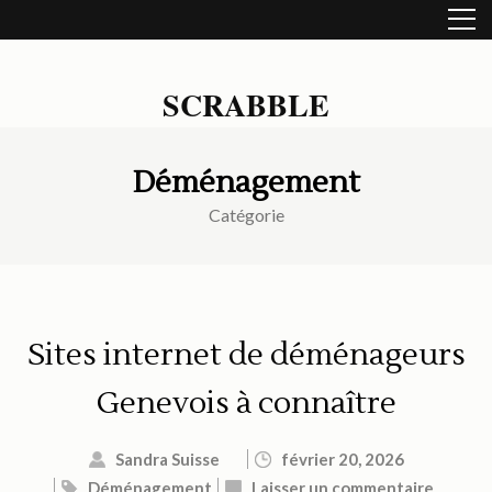
Aller
au
contenu
(Pressez
SCRABBLE
Entrée)
Déménagement
Catégorie
Sites internet de déménageurs
Genevois à connaître
Sandra Suisse
février 20, 2026
Déménagement
Laisser un commentaire