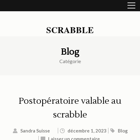
Aller
au
contenu
(Pressez
SCRABBLE
Entrée)
Blog
Catégorie
Postopératoire valable au
scrabble
Sandra Suisse
décembre 1, 2023
Blog
Laisser un commentaire